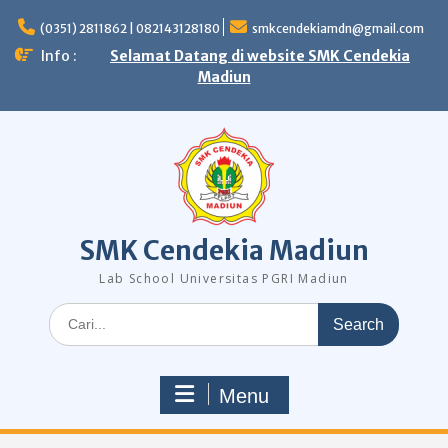
Skip
to
(0351) 2811862 | 082143128180
smkcendekiamdn@gmail.com
content
Info :
Selamat Datang di website SMK Cendekia
Madiun
SMK Cendekia Madiun
Lab School Universitas PGRI Madiun
Search
for:
Menu