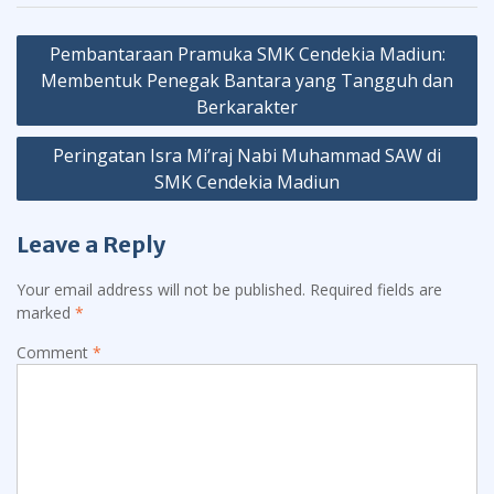
Post
Pembantaraan Pramuka SMK Cendekia Madiun:
navigation
Membentuk Penegak Bantara yang Tangguh dan
Berkarakter
Peringatan Isra Mi’raj Nabi Muhammad SAW di
SMK Cendekia Madiun
Leave a Reply
Your email address will not be published.
Required fields are
marked
*
Comment
*