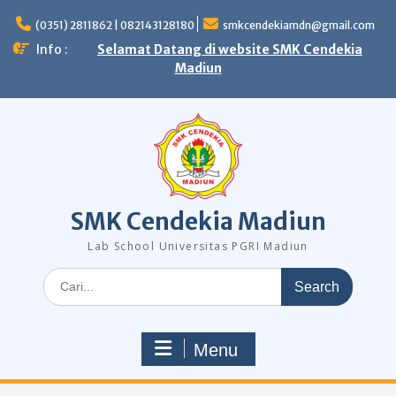
Skip
to
(0351) 2811862 | 082143128180
smkcendekiamdn@gmail.com
content
Info :
Selamat Datang di website SMK Cendekia
Madiun
SMK Cendekia Madiun
Lab School Universitas PGRI Madiun
Search
for:
Menu