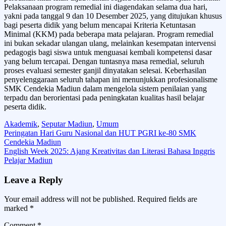
Pelaksanaan program remedial ini diagendakan selama dua hari,
yakni pada tanggal 9 dan 10 Desember 2025, yang ditujukan khusus
bagi peserta didik yang belum mencapai Kriteria Ketuntasan
Minimal (KKM) pada beberapa mata pelajaran. Program remedial
ini bukan sekadar ulangan ulang, melainkan kesempatan intervensi
pedagogis bagi siswa untuk menguasai kembali kompetensi dasar
yang belum tercapai. Dengan tuntasnya masa remedial, seluruh
proses evaluasi semester ganjil dinyatakan selesai. Keberhasilan
penyelenggaraan seluruh tahapan ini menunjukkan profesionalisme
SMK Cendekia Madiun dalam mengelola sistem penilaian yang
terpadu dan berorientasi pada peningkatan kualitas hasil belajar
peserta didik.
Akademik
,
Seputar Madiun
,
Umum
Post
Peringatan Hari Guru Nasional dan HUT PGRI ke-80 SMK
Cendekia Madiun
navigation
English Week 2025: Ajang Kreativitas dan Literasi Bahasa Inggris
Pelajar Madiun
Leave a Reply
Your email address will not be published.
Required fields are
marked
*
Comment
*