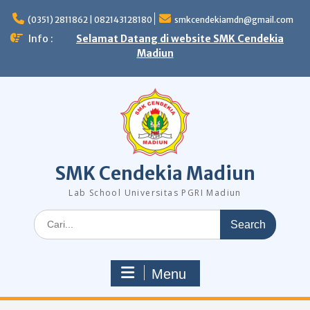
Skip
to
(0351) 2811862 | 082143128180
smkcendekiamdn@gmail.com
content
Info :
Selamat Datang di website SMK Cendekia
Madiun
SMK Cendekia Madiun
Lab School Universitas PGRI Madiun
Search
for:
Menu