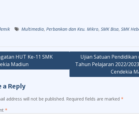
demik
Multimedia
,
Perbankan dan Keu. Mikro
,
SMK Bisa
,
SMK Heb
ngatan HUT Ke-11 SMK
Ujian Satuan Pendidikan 
ekia Madiun
Tahun Pelajaran 2022/202
ation
Cendekia M
 a Reply
il address will not be published.
Required fields are marked
*
nt
*