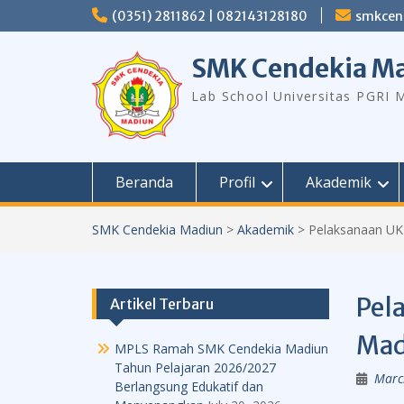
Skip
(0351) 2811862 | 082143128180
smkcen
to
content
SMK Cendekia M
Lab School Universitas PGRI 
Beranda
Profil
Akademik
SMK Cendekia Madiun
>
Akademik
>
Pelaksanaan UK
Pel
Artikel Terbaru
Mad
MPLS Ramah SMK Cendekia Madiun
Tahun Pelajaran 2026/2027
Marc
Berlangsung Edukatif dan