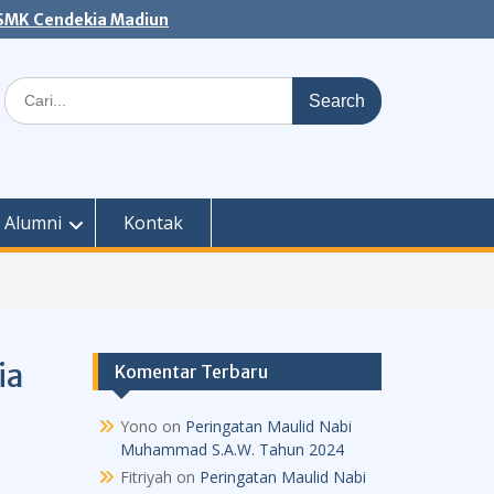
 SMK Cendekia Madiun
Search
for:
Alumni
Kontak
ia
Komentar Terbaru
Yono
on
Peringatan Maulid Nabi
Muhammad S.A.W. Tahun 2024
Fitriyah
on
Peringatan Maulid Nabi