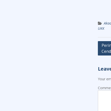
Aka
UKK
Post
Peri
Cend
navig
Leave
Your ema
Comme