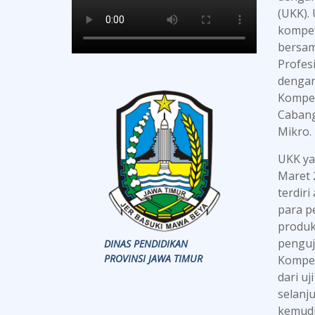
(UKK).
kompet
bersama
Profes
dengan
Kompet
Cabang
Mikro.
UKK ya
Maret 2
terdir
para p
produk
penguj
DINAS PENDIDIKAN
PROVINSI JAWA TIMUR
Kompet
dari u
selanj
kemudi