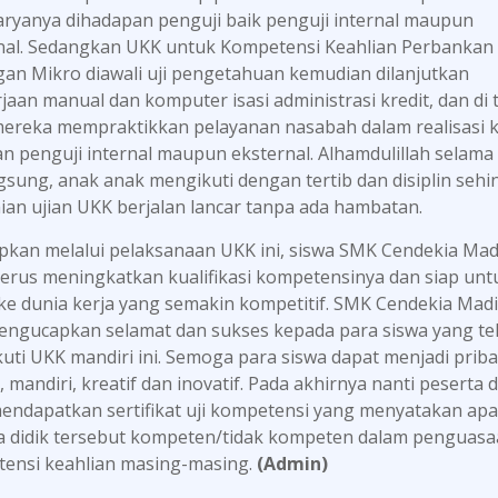
karyanya dihadapan penguji baik penguji internal maupun
nal. Sedangkan UKK untuk Kompetensi Keahlian Perbankan
an Mikro diawali uji pengetahuan kemudian dilanjutkan
jaan manual dan komputer isasi administrasi kredit, dan di 
mereka mempraktikkan pelayanan nasabah dalam realisasi kr
n penguji internal maupun eksternal. Alhamdulillah selama 
gsung, anak anak mengikuti dengan tertib dan disiplin seh
ian ujian UKK berjalan lancar tanpa ada hambatan.
pkan melalui pelaksanaan UKK ini, siswa SMK Cendekia Ma
terus meningkatkan kualifikasi kompetensinya dan siap unt
 ke dunia kerja yang semakin kompetitif. SMK Cendekia Mad
engucapkan selamat dan sukses kepada para siswa yang te
uti UKK mandiri ini. Semoga para siswa dapat menjadi priba
 mandiri, kreatif dan inovatif. Pada akhirnya nanti peserta d
endapatkan sertifikat uji kompetensi yang menyatakan ap
a didik tersebut kompeten/tidak kompeten dalam penguas
ensi keahlian masing-masing.
(Admin)