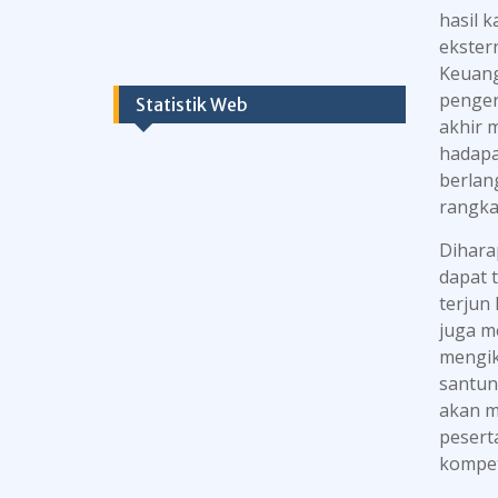
hasil 
ekster
Keuang
penger
Statistik Web
akhir 
hadapa
berlan
rangka
Dihara
dapat 
terjun
juga m
mengik
santun,
akan m
pesert
kompet