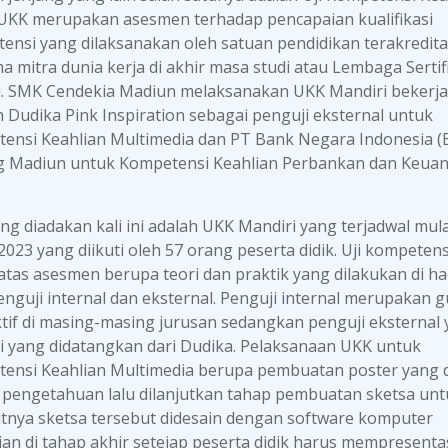
 UKK merupakan asesmen terhadap pencapaian kualifikasi
ensi yang dilaksanakan oleh satuan pendidikan terakredita
 mitra dunia kerja di akhir masa studi atau Lembaga Sertif
i. SMK Cendekia Madiun melaksanakan UKK Mandiri bekerj
 Dudika Pink Inspiration sebagai penguji eksternal untuk
ensi Keahlian Multimedia dan PT Bank Negara Indonesia (
 Madiun untuk Kompetensi Keahlian Perbankan dan Keua
ng diadakan kali ini adalah UKK Mandiri yang terjadwal mula
023 yang diikuti oleh 57 orang peserta didik. Uji kompetensi
i atas asesmen berupa teori dan praktik yang dilakukan di h
enguji internal dan eksternal. Penguji internal merupakan 
tif di masing-masing jurusan sedangkan penguji eksternal 
i yang didatangkan dari Dudika. Pelaksanaan UKK untuk
ensi Keahlian Multimedia berupa pembuatan poster yang d
ji pengetahuan lalu dilanjutkan tahap pembuatan sketsa unt
utnya sketsa tersebut didesain dengan software komputer
an di tahap akhir seteiap peserta didik harus mempresenta