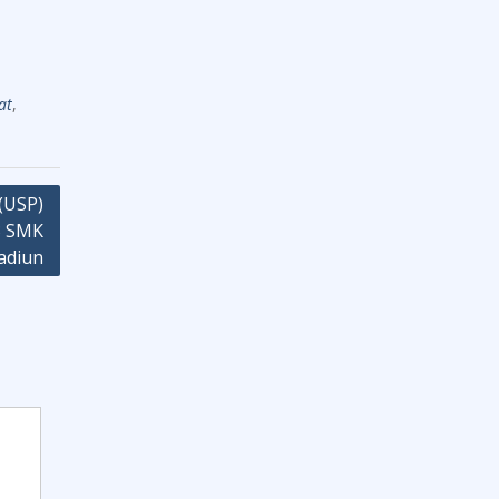
at
,
(USP)
3 SMK
adiun